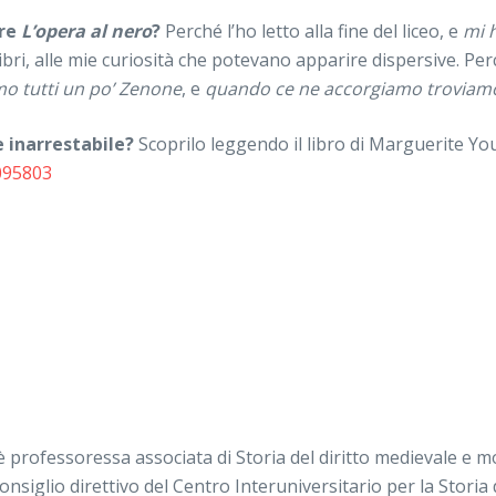
ere
L’opera al nero
?
Perché l’ho letto alla fine del liceo, e
mi h
libri, alle mie curiosità che potevano apparire dispersive. Pe
mo tutti un po’ Zenone
, e
quando ce ne accorgiamo
troviamo
 inarrestabile?
Scoprilo leggendo il libro di Marguerite Yo
0095803
 è professoressa associata di Storia del diritto medievale e m
siglio direttivo del Centro Interuniversitario per la Storia 